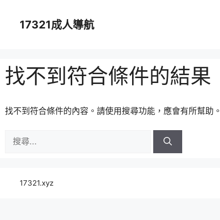
跳
至
17321成人導航
主
要
內
容
找不到符合條件的結果
找不到符合條件的內容。請使用搜尋功能，應會有所幫助
搜
尋:
17321.xyz