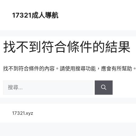
跳
至
17321成人導航
主
要
內
容
找不到符合條件的結果
找不到符合條件的內容。請使用搜尋功能，應會有所幫助
搜
尋:
17321.xyz