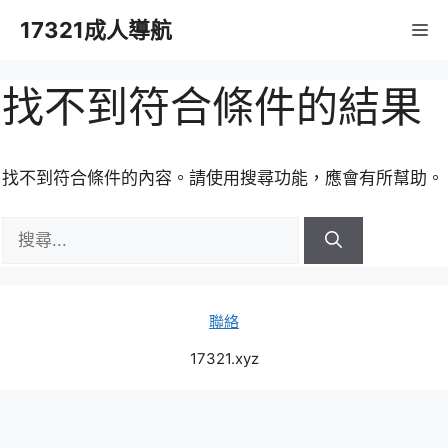
跳
17321成人導航
M
至
主
要
找不到符合條件的結果
內
容
找不到符合條件的內容。請使用搜尋功能，應會有所幫助。
搜
尋:
聯絡
17321.xyz