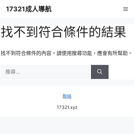
跳
17321成人導航
M
至
主
要
找不到符合條件的結果
內
容
找不到符合條件的內容。請使用搜尋功能，應會有所幫助。
搜
尋:
聯絡
17321.xyz