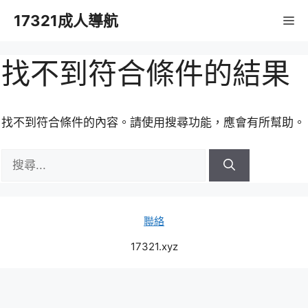
跳
17321成人導航
M
至
主
要
找不到符合條件的結果
內
容
找不到符合條件的內容。請使用搜尋功能，應會有所幫助。
搜
尋:
聯絡
17321.xyz